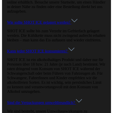
online erhältlich. Besuche unsere Startseite, um einen Händler
in deiner Nähe zu finden oder eine Bestellung direkt bei uns
aufzugeben.
Wie sollte SHOT ICE gelagert werden?
SHOT ICE sollte bis zum Verzehr im Gefrierfach gelagert
werden. Die Kühlkette muss nicht zwingend aufrecht erhalten
bleiben – man kann das Eis auftauen und wieder einfrieren.
Kann jeder SHOT ICE konsumieren?
SHOT ICE ist ein alkoholhaltiges Produkt und daher nur für
Personen über 18 bzw. 21 Jahre (je nach Land) bestimmt. Wir
raten dringend vom Konsum von SHOT ICE während der
Schwangerschaft oder beim Führen von Fahrzeugen ab. Für
Schwangere, FahrerInnen und Kinder empfehlen wir die
alkoholfreien Sorten. Es ist wichtig, sein persönliches Limit
zu kennen und verantwortungsvoll mit dem Konsum von
Alkohol umzugehen.
Sind die Verpackungen umweltfreundlich?
Wir sind bestrebt, unsere Umweltauswirkungen zu