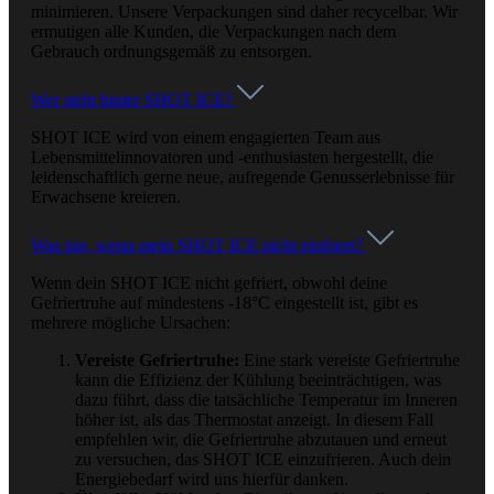
minimieren. Unsere Verpackungen sind daher recycelbar. Wir
ermutigen alle Kunden, die Verpackungen nach dem
Gebrauch ordnungsgemäß zu entsorgen.
Wer steht hinter SHOT ICE?
SHOT ICE wird von einem engagierten Team aus
Lebensmittelinnovatoren und -enthusiasten hergestellt, die
leidenschaftlich gerne neue, aufregende Genusserlebnisse für
Erwachsene kreieren.
Was tun, wenn mein SHOT ICE nicht einfriert?
Wenn dein SHOT ICE nicht gefriert, obwohl deine
Gefriertruhe auf mindestens -18°C eingestellt ist, gibt es
mehrere mögliche Ursachen:
Vereiste Gefriertruhe:
Eine stark vereiste Gefriertruhe
kann die Effizienz der Kühlung beeinträchtigen, was
dazu führt, dass die tatsächliche Temperatur im Inneren
höher ist, als das Thermostat anzeigt. In diesem Fall
empfehlen wir, die Gefriertruhe abzutauen und erneut
zu versuchen, das SHOT ICE einzufrieren. Auch dein
Energiebedarf wird uns hierfür danken.