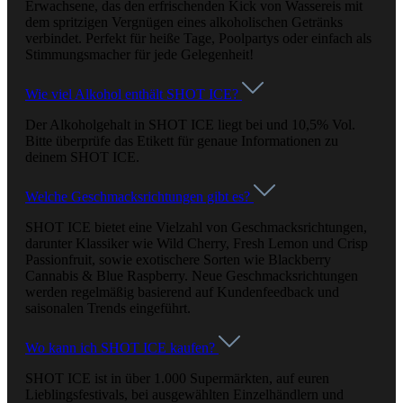
Erwachsene, das den erfrischenden Kick von Wassereis mit
dem spritzigen Vergnügen eines alkoholischen Getränks
verbindet. Perfekt für heiße Tage, Poolpartys oder einfach als
Stimmungsmacher für jede Gelegenheit!
Wie viel Alkohol enthält SHOT ICE?
Der Alkoholgehalt in SHOT ICE liegt bei und 10,5% Vol.
Bitte überprüfe das Etikett für genaue Informationen zu
deinem SHOT ICE.
Welche Geschmacksrichtungen gibt es?
SHOT ICE bietet eine Vielzahl von Geschmacksrichtungen,
darunter Klassiker wie Wild Cherry, Fresh Lemon und Crisp
Passionfruit, sowie exotischere Sorten wie Blackberry
Cannabis & Blue Raspberry. Neue Geschmacksrichtungen
werden regelmäßig basierend auf Kundenfeedback und
saisonalen Trends eingeführt.
Wo kann ich SHOT ICE kaufen?
SHOT ICE ist in über 1.000 Supermärkten, auf euren
Lieblingsfestivals, bei ausgewählten Einzelhändlern und