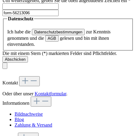
Um weiterzugehen, geben Sie die oben abgebildeten Zeichen ein
*
Datenschutz
Ich habe die
zur Kenntnis
Datenschutzbestimmungen
genommen und die
gelesen und bin mit ihnen
AGB
einverstanden.
Die mit einem Stern (*) markierten Felder sind Pflichtfelder.
Abschicken
Kontakt
Oder über unser
Kontaktformular
.
Informationen
Bildnachweise
Blog
Zahlung & Versand