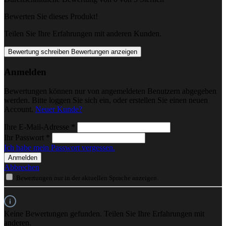
Bewerten Sie dieses Produkt!
Teilen Sie Ihre Erfahrungen mit anderen Kunden.
Bewertung schreiben
Bewertungen anzeigen
Anmelden
Bewertungen können nur von angemeldeten Benutzern abgegeben
werden. Bitte loggen Sie sich ein, oder erstellen Sie einen neuen
Account.
Neuer Kunde?
Ihre E-Mail-Adresse
*
Ihr Passwort
*
Ich habe mein Passwort vergessen.
Anmelden
Abbrechen
Bewertungen nur in der aktuellen Sprache anzeigen.
Keine Bewertungen gefunden. Teilen Sie Ihre Erfahrungen mit
anderen.