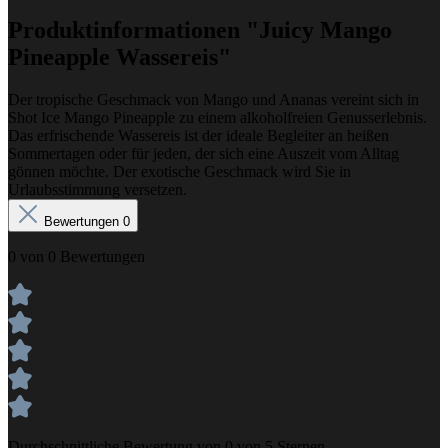
Produktinformationen "Juicy Mango
Pineapple Wassereis"
Der tropische Geschmack von Mango und Ananas vereint sich in
Shot Ice Mango Pineapple zu einem alkoholfreien Genusserlebnis.
Das erfrischende Wassereis ist der ideale Begleiter an heißen
Sommertagen oder für jeden, der sich eine Auszeit vom Alltag
gönnen möchte. Der exotische Geschmack wird Sie in
Urlaubsstimmung versetzen.
Bewertungen
0
0 von 0 Bewertungen
Durchschnittliche Bewertung von 0 von 5 Sternen