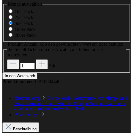
Menge
auswählen
10er Pack
25er Pack
50er Pack
100er Pack
200er Pack
Produkt Anzahl: Gib den gewünschten Wert ein oder benutze
die Schaltflächen um die Anzahl zu erhöhen oder zu
reduzieren.
Stk
In den Warenkorb
Produktnummer:
CB10004446
Beschreibung
Der tropische Geschmack von Mango und
Ananas vereint sich in Shot Ice Mango Pineapple zu einem
alkoholfreien Genusserlebnis.…
Mehr
Bewertungen
Beschreibung