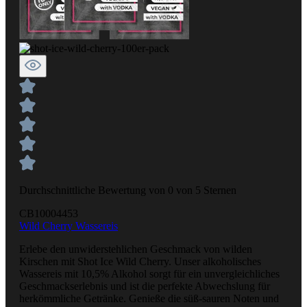
Durchschnittliche Bewertung von 0 von 5 Sternen
CB10004453
Wild Cherry Wassereis
Erlebe den unwiderstehlichen Geschmack von wilden
Kirschen mit Shot Ice Wild Cherry. Unser alkoholisches
Wassereis mit 10,5% Alkohol sorgt für ein unvergleichliches
Geschmackserlebnis und ist die perfekte Abwechslung für
herkömmliche Getränke. Genieße die süß-sauren Noten und