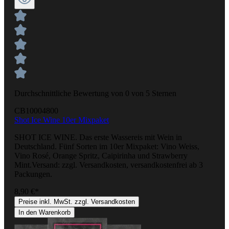
Durchschnittliche Bewertung von 0 von 5 Sternen
CB10004800
Shot Ice Wine 10er Mixpaket
SHOT ICE WINE. Das erste Wassereis mit Wein in
Deutschland. Fünf Sorten im 10er Mixpaket: Vino Weiss,
Vino Rosé, Orange Spritz, Caipirinha und Strawberry
Mint.Versand: zzgl. Versandkosten, versandkostenfrei ab 3
Packungen.
8,90 €*
Preise inkl. MwSt. zzgl. Versandkosten
In den Warenkorb