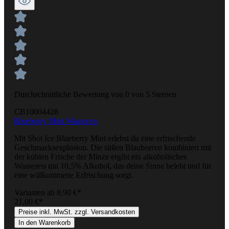
Durchschnittliche Bewertung von 0 von 5 Sternen
CB10004428
Blueberry Mint Wassereis
Mit Shot Ice Blueberry Mint erlebst du eine erfrischende
Geschmacksexplosion. Die süßen Blaubeeren kombiniert mit
der kühlen Frische der Minze ergibt ein alkoholisches
Wassereis mit 10,5% Alkohol, das deine Sinne belebt und für
eine willkommene Erfrischung sorgt.
Varianten ab
8,90 €*
21,00 €*
Preise inkl. MwSt. zzgl. Versandkosten
In den Warenkorb