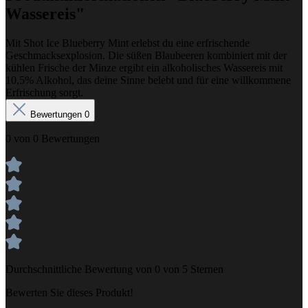
Wassereis"
Mit Shot Ice Blueberry Mint erlebst du eine erfrischende
Geschmacksexplosion. Die süßen Blaubeeren kombiniert mit der
kühlen Frische der Minze ergibt ein alkoholisches Wassereis mit
10,5% Alkohol, das deine Sinne belebt und für eine willkommene
Erfrischung sorgt.
Bewertungen
0
0 von 0 Bewertungen
Durchschnittliche Bewertung von 0 von 5 Sternen
Bewerten Sie dieses Produkt!