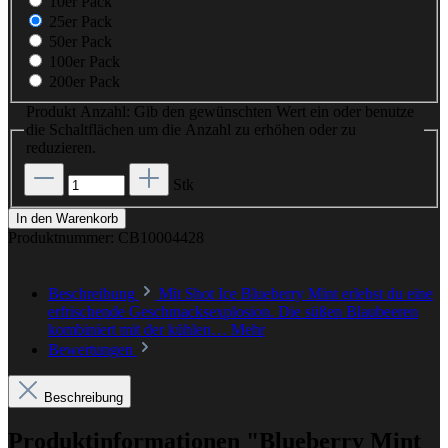
10er Pack
25er Pack
50er Pack
100er Pack
200er Pack
Produkt Anzahl: Gib den gewünschten Wert ein oder benutze
die Schaltflächen um die Anzahl zu erhöhen oder zu
reduzieren.
Stk
In den Warenkorb
Produktnummer:
CB10004428
Beschreibung
Mit Shot Ice Blueberry Mint erlebst du eine
erfrischende Geschmacksexplosion. Die süßen Blaubeeren
kombiniert mit der kühlen…
Mehr
Bewertungen
Beschreibung
Produktinformationen "Blueberry Mint