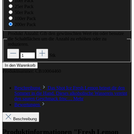
10er Pack
25er Pack
50er Pack
100er Pack
200er Pack
Produkt Anzahl: Gib den gewünschten Wert ein oder benutze
die Schaltflächen um die Anzahl zu erhöhen oder zu
reduzieren.
Stk
In den Warenkorb
Produktnummer:
CB10004460
Beschreibung
Das Shot Ice Fresh Lemon bringt dir den
Sommer in die Hand. Dieses alkoholische Wassereis vereint
den sauren Geschmack frisc…
Mehr
Bewertungen
Beschreibung
Produktinformationen "Fresh Lemon