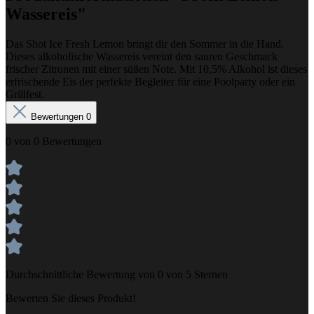
Wassereis"
Das Shot Ice Fresh Lemon bringt dir den Sommer in die Hand.
Dieses alkoholische Wassereis vereint den sauren Geschmack
frischer Zitronen mit einer süßen Note. Mit 10,5% Alkohol ist dieses
erfrischende Eis der perfekte Begleiter für eine Poolparty oder ein
Grillfest.
Bewertungen
0
0 von 0 Bewertungen
Durchschnittliche Bewertung von 0 von 5 Sternen
Bewerten Sie dieses Produkt!