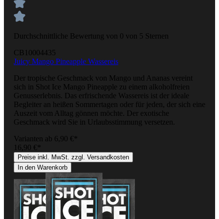
Durchschnittliche Bewertung von 0 von 5 Sternen
CB10004435
Juicy Mango Pineapple Wassereis
Der tropische Geschmack von Mango und Ananas vereint
sich in Shot Ice Mango Pineapple zu einem alkoholfreien
Genusserlebnis. Das erfrischende Wassereis ist der ideale
Begleiter an heißen Sommertagen oder für jeden, der sich eine
Auszeit vom Alltag gönnen möchte. Der exotische
Geschmack wird Sie in Urlaubsstimmung versetzen.
Varianten ab
6,90 €*
16,90 €*
Preise inkl. MwSt. zzgl. Versandkosten
In den Warenkorb