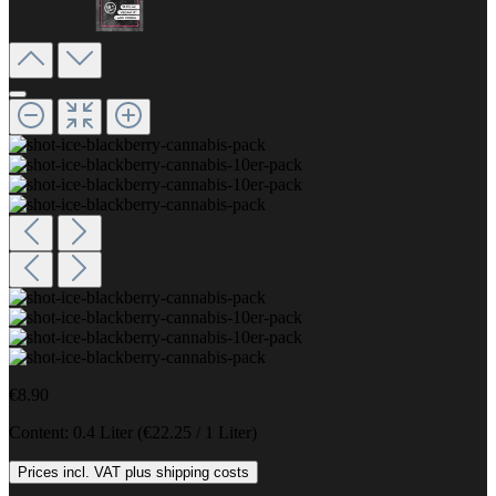
€8.90
Content:
0.4 Liter
(€22.25 / 1 Liter)
Prices incl. VAT plus shipping costs