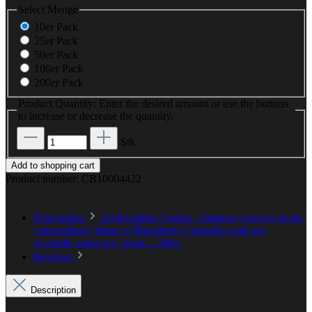
Select
Menge
10er Pack
25er Pack
50er Pack
100er Pack
200er Pack
Product Quantity: Enter the desired amount or use the buttons
to increase or decrease the quantity.
Stk
Add to shopping cart
Product number:
CB10004422
Description
An Exquisite Fusion - Immerse yourself in the
extraordinary blend of Blackberry Cannabis with our
alcoholic water ice, boast…
More
Reviews
Description