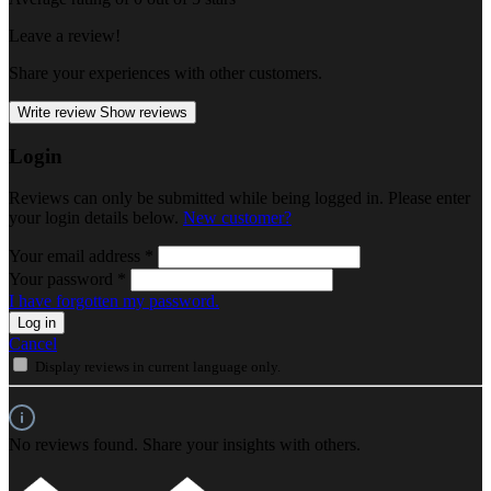
Leave a review!
Share your experiences with other customers.
Write review
Show reviews
Login
Reviews can only be submitted while being logged in. Please enter
your login details below.
New customer?
Your email address
*
Your password
*
I have forgotten my password.
Log in
Cancel
Display reviews in current language only.
No reviews found. Share your insights with others.