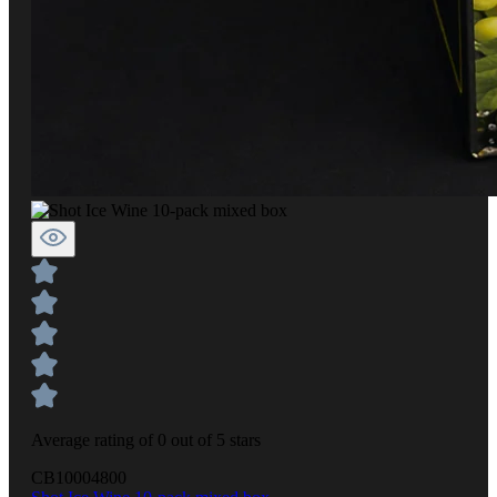
Average rating of 0 out of 5 stars
CB10004800