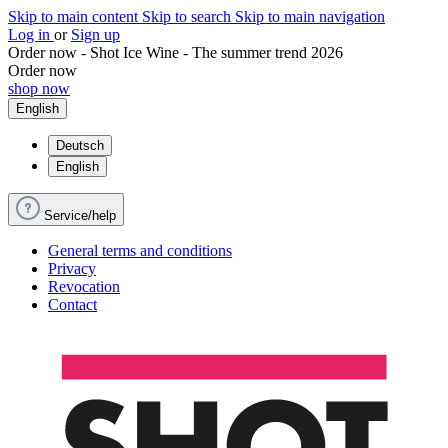
Skip to main content
Skip to search
Skip to main navigation
Log in
or
Sign up
Order now - Shot Ice Wine - The summer trend 2026
Order now
shop now
English
Deutsch
English
Service/help
General terms and conditions
Privacy
Revocation
Contact