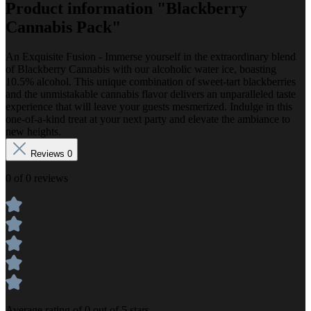
Product information "Blackberry
Cannabis Pack"
An Exquisite Fusion - Immerse yourself in the extraordinary blend
of Blackberry Cannabis with our alcoholic water ice, boasting
10.5% alcohol. This unique combination of sweet-tart blackberries
and the unmistakable cannabis flavor delivers an unparalleled taste
experience that will leave your guests mesmerized. Indulge in this
one-of-a-kind treat at your next party and elevate the ambiance to
new heights.
Reviews
0
0 of 0 reviews
Average rating of 0 out of 5 stars